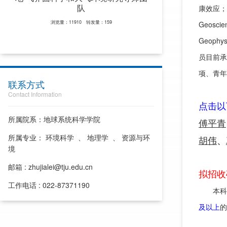
队
康效应；
浏览量：11910 转发量：159
Geoscien
Geophy
员目前承
项、青年
联系方式
Contact Information
点击以
所属院系：地球系统科学学院
傅平青
所属专业： 环境科学 、 地理学 、 资源与环
胡伟
、
境
邮箱 : zhujialei@tju.edu.cn
拟招收
工作电话 : 022-87371190
本科毕
及以上
的