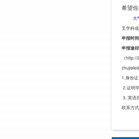
希望你
大气科
叉学科或
申报时间
申报途径
（http
zhuji
1.身份
2.证
3..英
联系方式：